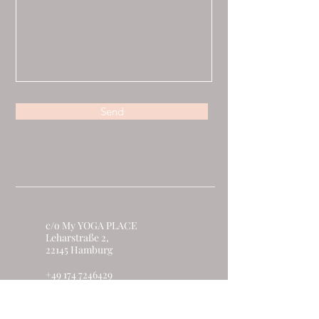
Send
c/o My YOGA PLACE
Leharstraße 2,
22145 Hamburg
+49 174 7246429
info@ballettatelier-mami.de