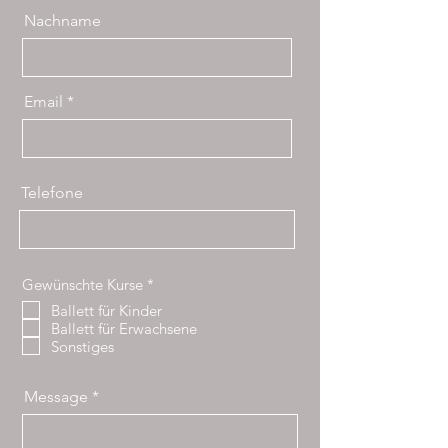
Nachname
Email
Telefone
P
Gewünschte Kurse
*
f
Ballett für Kinder
l
Ballett für Erwachsene
i
c
Sonstiges
h
t
f
Message
e
l
d